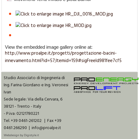
View the embedded image gallery online at:
http://www.proalpe.it/progetti/progettazione-bacini-
innevamento.html?id=57;Itemid=159#sigFreeId981fee7cf5
Studio Associato di Ingegneria di
Ing. Farina Giordano e Ing. Veronesi
Ivan
Sede legale: Via della Cervara, 6
38121 - Trento - Italy
- P.iva: 02121780221
Tel. +39 0461-261202 | Fax +39
0461 266290 | info@proalpe.it
Webdesign by Digistyle.it