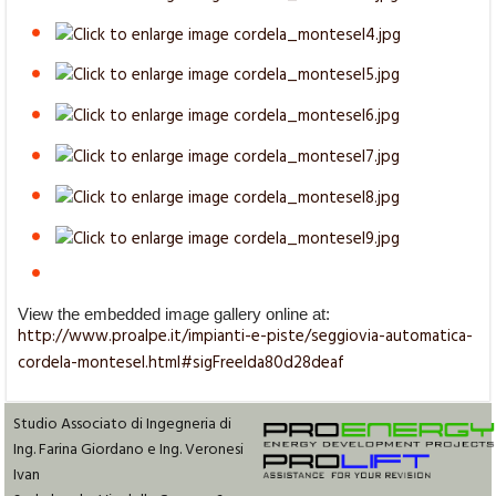
View the embedded image gallery online at:
http://www.proalpe.it/impianti-e-piste/seggiovia-automatica-
cordela-montesel.html#sigFreeIda80d28deaf
Studio Associato di Ingegneria di
Ing. Farina Giordano e Ing. Veronesi
Ivan