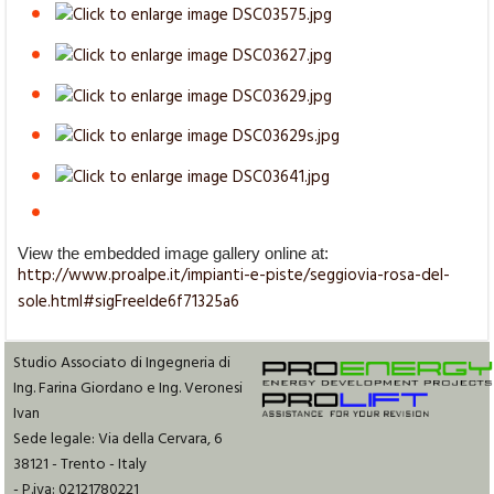
View the embedded image gallery online at:
http://www.proalpe.it/impianti-e-piste/seggiovia-rosa-del-
sole.html#sigFreeIde6f71325a6
Studio Associato di Ingegneria di
Ing. Farina Giordano e Ing. Veronesi
Ivan
Sede legale: Via della Cervara, 6
38121 - Trento - Italy
- P.iva: 02121780221